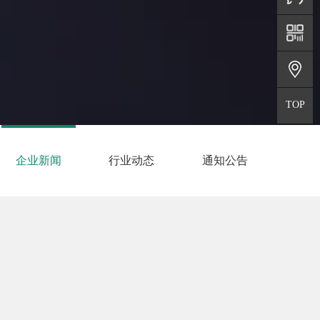
地址
微信二维
TOP
返回顶部
企业新闻
行业动态
通知公告
年份筛选：
共找到
27
篇相关文章